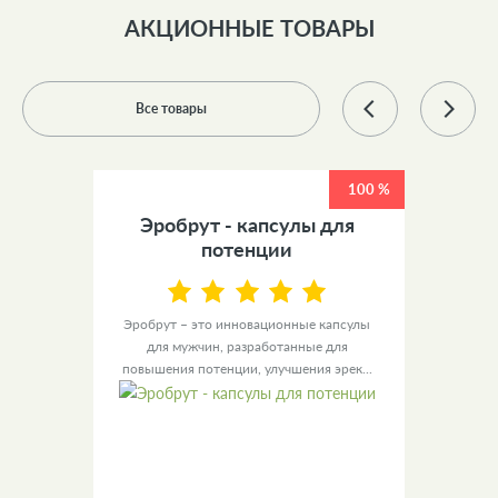
АКЦИОННЫЕ ТОВАРЫ
Все товары
100 %
100 %
 +
Эробрут - капсулы для
У
ов
потенции
ы для
Эробрут – это инновационные капсулы
Урино
– это
для мужчин, разработанные для
уве
повышения потенции, улучшения эрек...