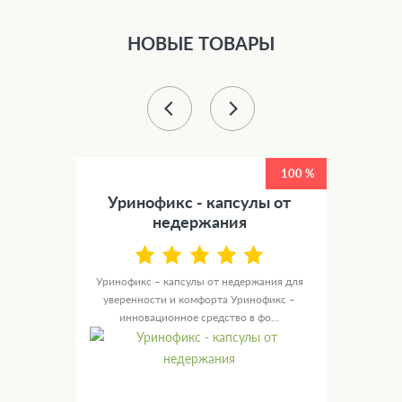
НОВЫЕ ТОВАРЫ
50 %
100 %
етов
Уринофикс - капсулы от
У
недержания
канные
те для
Уринофикс – капсулы от недержания для
Ур
уверенности и комфорта Уринофикс –
мужск
инновационное средство в фо...
с