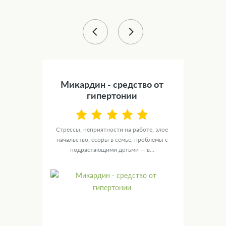
43 %
) -
Микардин - средство от
Сил
а
гипертонии
NOL
Стрессы, неприятности на работе, злое
У ту
ю
начальство, ссоры в семье, проблемы с
целы
ых
подрастающими детьми — в...