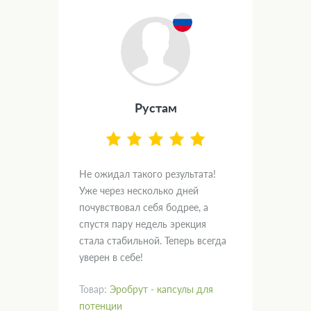
Рустам
.
Не ожидал такого результата!
Дум
вал
Уже через несколько дней
и х
почувствовал себя бодрее, а
пом
спустя пару недель эрекция
нас
кт!
стала стабильной. Теперь всегда
гла
уверен в себе!
рад
Товар:
Эробрут - капсулы для
Тов
потенции
пот