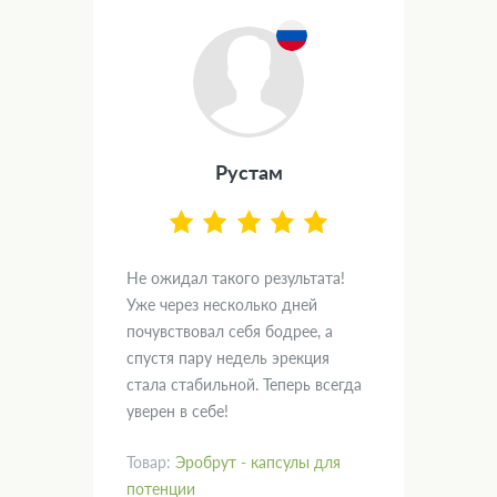
Рустам
.
Не ожидал такого результата!
Дум
вал
Уже через несколько дней
и х
почувствовал себя бодрее, а
пом
спустя пару недель эрекция
нас
кт!
стала стабильной. Теперь всегда
гла
уверен в себе!
рад
Товар:
Эробрут - капсулы для
Тов
потенции
пот