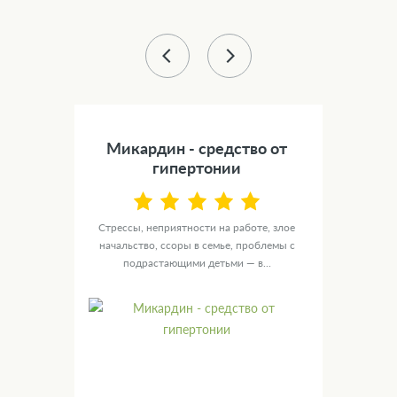
43 %
) -
Микардин - средство от
Сил
а
гипертонии
NOL
Стрессы, неприятности на работе, злое
У ту
ю
начальство, ссоры в семье, проблемы с
целы
ых
подрастающими детьми — в...