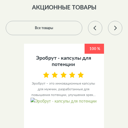
АКЦИОННЫЕ ТОВАРЫ
Все товары
100 %
100 %
 +
Эробрут - капсулы для
У
ов
потенции
ы для
Эробрут – это инновационные капсулы
Урино
– это
для мужчин, разработанные для
уве
повышения потенции, улучшения эрек...