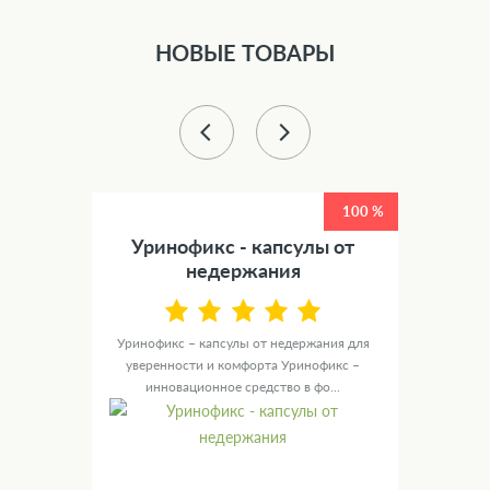
НОВЫЕ ТОВАРЫ
50 %
100 %
етов
Уринофикс - капсулы от
У
недержания
канные
те для
Уринофикс – капсулы от недержания для
Ур
уверенности и комфорта Уринофикс –
мужск
инновационное средство в фо...
с