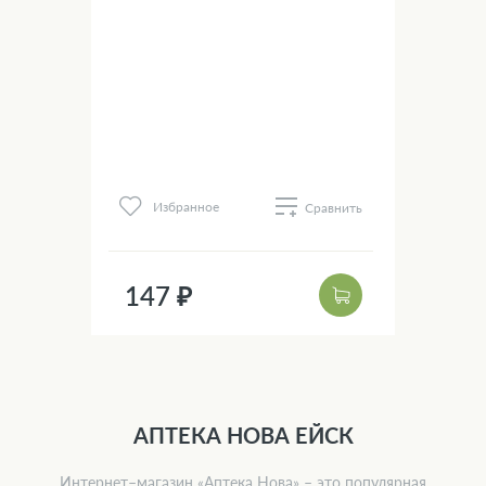
нить
Избранное
Сравнить
183
147 ₽
14
АПТЕКА НОВА ЕЙСК
Интернет–магазин «Аптека Нова» – это популярная