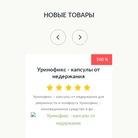
НОВЫЕ ТОВАРЫ
50 %
100 %
етов
Уринофикс - капсулы от
У
недержания
канные
те для
Уринофикс – капсулы от недержания для
Ур
уверенности и комфорта Уринофикс –
мужск
инновационное средство в фо...
с