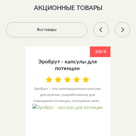
АКЦИОННЫЕ ТОВАРЫ
Все товары
100 %
100 %
 +
Эробрут - капсулы для
У
ов
потенции
ы для
Эробрут – это инновационные капсулы
Урино
– это
для мужчин, разработанные для
уве
повышения потенции, улучшения эрек...