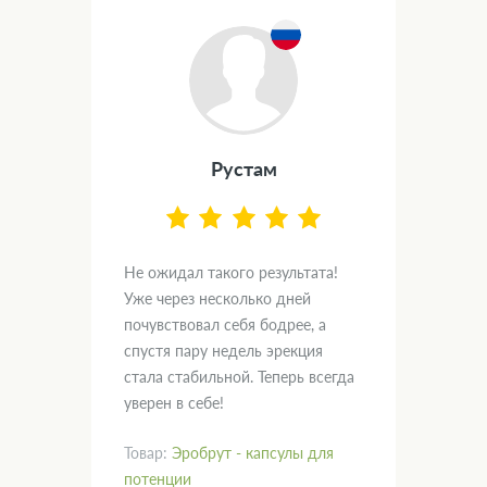
Рустам
.
Не ожидал такого результата!
Дум
вал
Уже через несколько дней
и х
почувствовал себя бодрее, а
пом
спустя пару недель эрекция
нас
кт!
стала стабильной. Теперь всегда
гла
уверен в себе!
рад
Товар:
Эробрут - капсулы для
Тов
потенции
пот