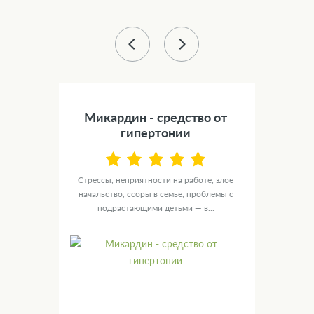
43 %
) -
Микардин - средство от
Сил
а
гипертонии
NOL
Стрессы, неприятности на работе, злое
У ту
ю
начальство, ссоры в семье, проблемы с
целы
ых
подрастающими детьми — в...