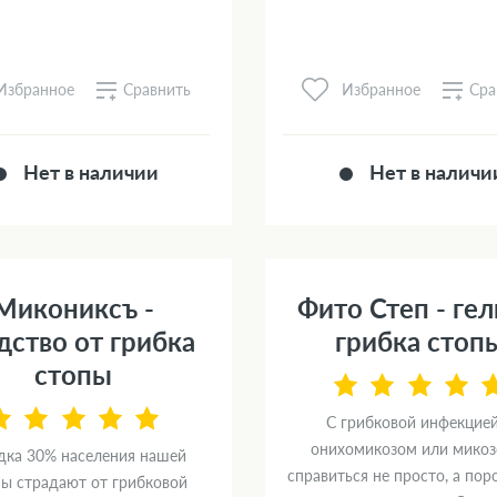
Сравнить
Сра
Избранное
Избранное
Нет в наличии
Нет в наличи
Микониксъ -
Фито Степ - гел
дство от грибка
грибка стоп
стопы
С грибковой инфекцией
онихомикозом или микоз
дка 30% населения нашей
справиться не просто, а пор
ны страдают от грибковой