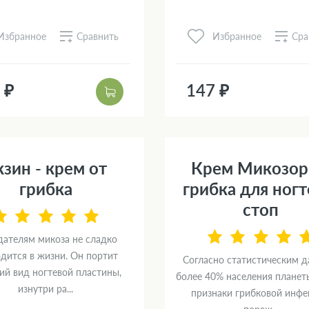
Сравнить
Сра
Избранное
Избранное
 ₽
147 ₽
кзин - крем от
Крем Микозор
грибка
грибка для ногт
стоп
ателям микоза не сладко
дится в жизни. Он портит
Согласно статистическим д
ий вид ногтевой пластины,
более 40% населения плане
изнутри ра...
признаки грибковой инфе