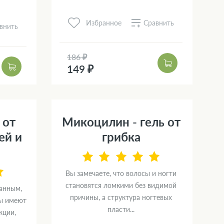
Сравнить
Избранное
внить
186 ₽
149 ₽
 от
Микоцилин - гель от
ей и
грибка
Вы замечаете, что волосы и ногти
становятся ломкими без видимой
анным,
причины, а структура ногтевых
ты имеют
пласти...
кции,