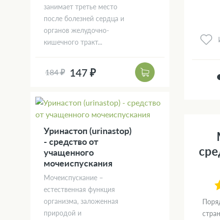
занимает третье место
после болезней сердца и
органов желудочно-
кишечного тракт...
147 ₽
184 ₽
Уринастоп (urinastop)
- средство от
сре
учащенного
мочеиспускания
Мочеиспускание –
естественная функция
организма, заложенная
Поря
природой и
стра