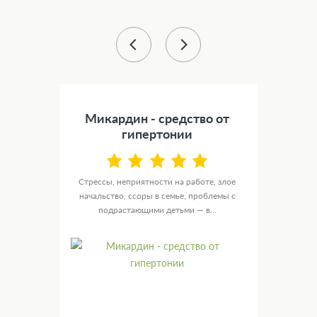
43 %
) -
Микардин - средство от
Сил
а
гипертонии
NOL
Стрессы, неприятности на работе, злое
У ту
ю
начальство, ссоры в семье, проблемы с
целы
ых
подрастающими детьми — в...