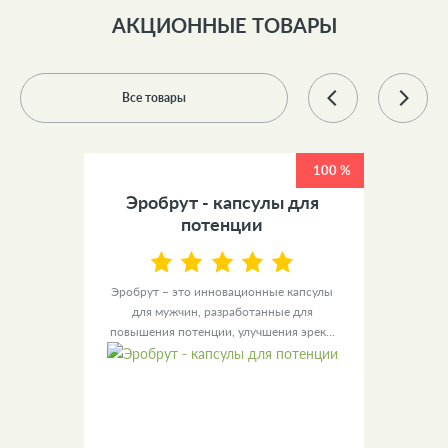
АКЦИОННЫЕ ТОВАРЫ
Все товары
100 %
100 %
 +
Эробрут - капсулы для
У
ов
потенции
ы для
Эробрут – это инновационные капсулы
Урино
– это
для мужчин, разработанные для
уве
повышения потенции, улучшения эрек...