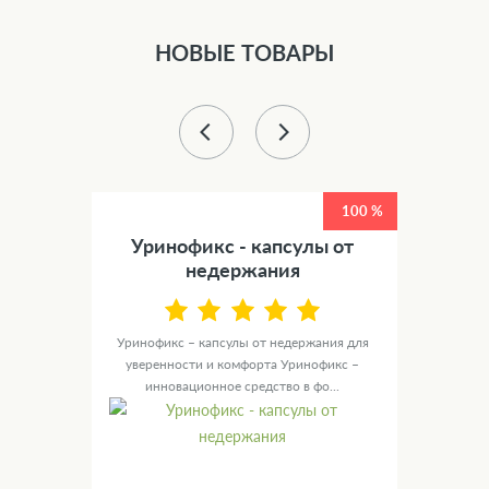
НОВЫЕ ТОВАРЫ
50 %
100 %
етов
Уринофикс - капсулы от
У
недержания
канные
те для
Уринофикс – капсулы от недержания для
Ур
уверенности и комфорта Уринофикс –
мужск
инновационное средство в фо...
с