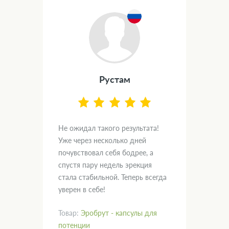
Рустам
.
Не ожидал такого результата!
Дум
вал
Уже через несколько дней
и х
почувствовал себя бодрее, а
пом
спустя пару недель эрекция
нас
кт!
стала стабильной. Теперь всегда
гла
уверен в себе!
рад
Товар:
Эробрут - капсулы для
Тов
потенции
пот