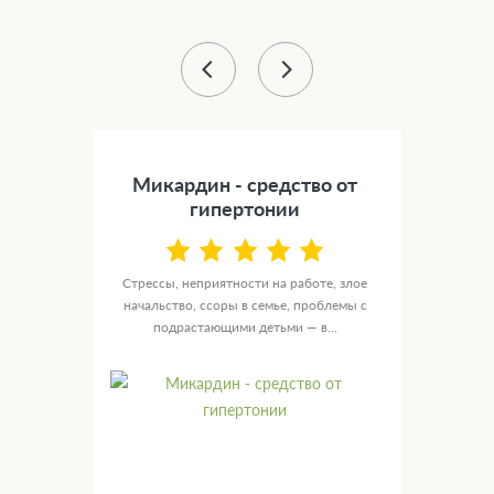
43 %
) -
Микардин - средство от
Сил
а
гипертонии
NOL
Стрессы, неприятности на работе, злое
У ту
ю
начальство, ссоры в семье, проблемы с
целы
ых
подрастающими детьми — в...