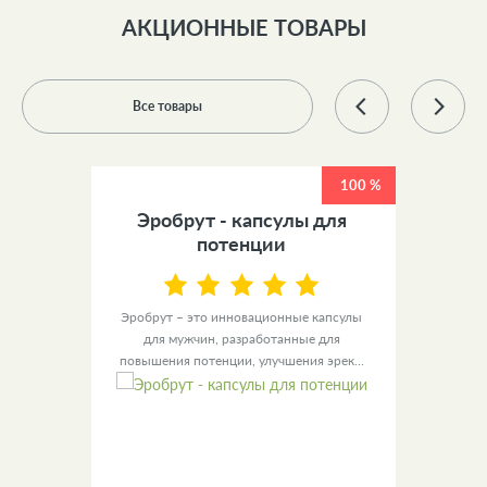
АКЦИОННЫЕ ТОВАРЫ
Все товары
100 %
100 %
 +
Эробрут - капсулы для
У
ов
потенции
ы для
Эробрут – это инновационные капсулы
Урино
– это
для мужчин, разработанные для
уве
повышения потенции, улучшения эрек...