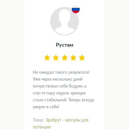
Рустам
.
Не ожидал такого результата!
Дум
вал
Уже через несколько дней
и х
почувствовал себя бодрее, а
пом
спустя пару недель эрекция
нас
кт!
стала стабильной. Теперь всегда
гла
уверен в себе!
рад
Товар:
Эробрут - капсулы для
Тов
потенции
пот