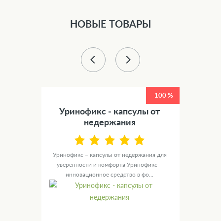
НОВЫЕ ТОВАРЫ
50 %
100 %
етов
Уринофикс - капсулы от
У
недержания
канные
те для
Уринофикс – капсулы от недержания для
Ур
уверенности и комфорта Уринофикс –
мужск
инновационное средство в фо...
с