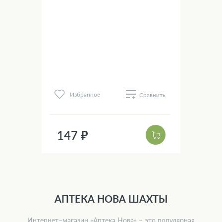
нить
Избранное
Сравнить
183
147 ₽
14
АПТЕКА НОВА ШАХТЫ
Интернет–магазин «Аптека Нова» – это популярная