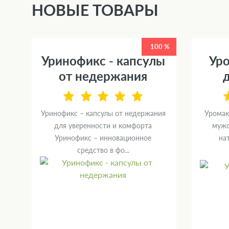
НОВЫЕ ТОВАРЫ
0 %
100 %
Уринофикс - капсулы
Уро
от недержания
Уринофикс – капсулы от недержания
Уромак
й
для уверенности и комфорта
мужс
ю
Уринофикс – инновационное
на
средство в фо...