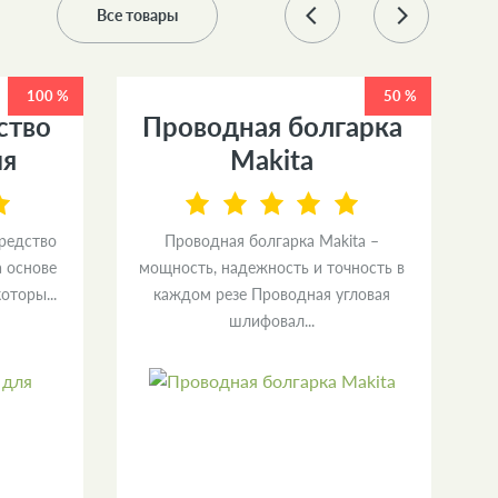
Все товары
100 %
50 %
ство
Проводная болгарка
ия
Makita
средство
Проводная болгарка Makita –
а основе
мощность, надежность и точность в
и
оторы...
каждом резе Проводная угловая
л
шлифовал...