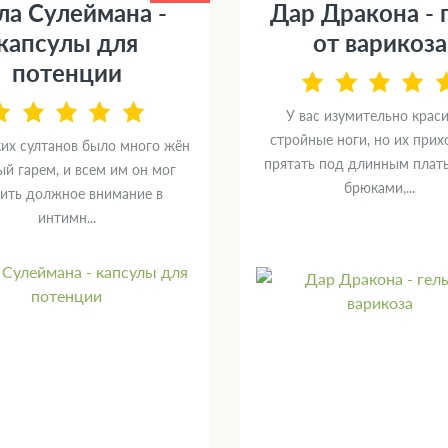
ла Сулеймана -
Дар Дракона - 
капсулы для
от варикоза
потенции
У вас изумительно крас
стройные ноги, но их прих
ких султанов было много жён
прятать под длинным плат
й гарем, и всем им он мог
брюками,...
ить должное внимание в
интимн...