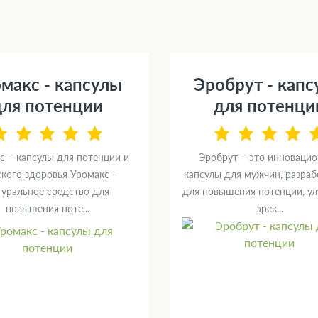
макс - капсулы
Эробрут - кап
для потенции
для потенци
с – капсулы для потенции и
Эробрут – это инноваци
кого здоровья Уромакс –
капсулы для мужчин, разра
туральное средство для
для повышения потенции, у
повышения поте...
эрек...