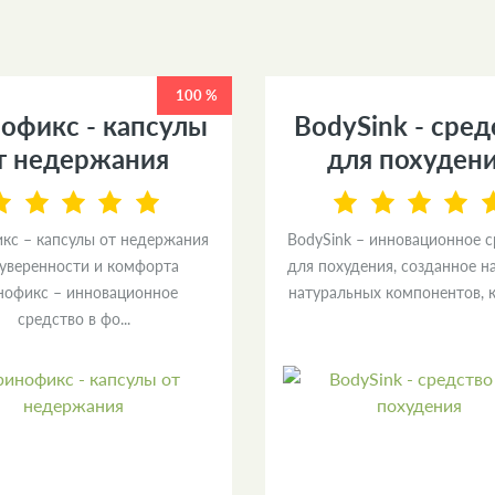
100 %
офикс - капсулы
BodySink - сред
т недержания
для похуден
кс – капсулы от недержания
BodySink – инновационное 
 уверенности и комфорта
для похудения, созданное н
нофикс – инновационное
натуральных компонентов, к
средство в фо...