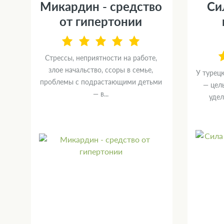
Микардин - средство
Си
от гипертонии
Стрессы, неприятности на работе,
злое начальство, ссоры в семье,
У турец
проблемы с подрастающими детьми
— целы
OL
— в...
удел
х