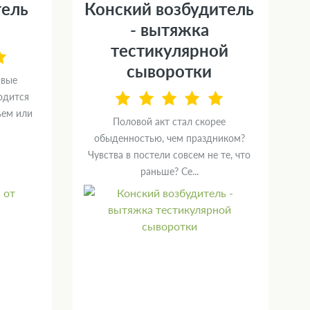
гель
Конский возбудитель
- вытяжка
тестикулярной
сыворотки
ивые
одится
ьем или
Половой акт стал скорее
обыденностью, чем праздником?
Чувства в постели совсем не те, что
раньше? Се...