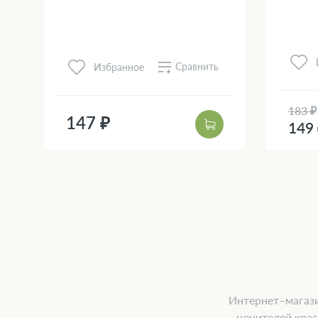
Сравнить
Избранное
183 ₽
147 ₽
149
Интернет–магази
ценителей крас