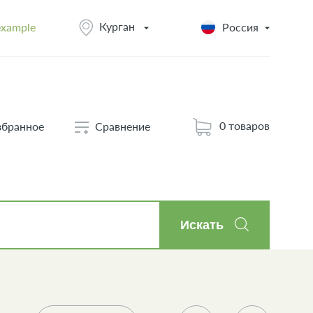
Курган
example
Россия
0 товаров
збранное
Сравнение
Искать