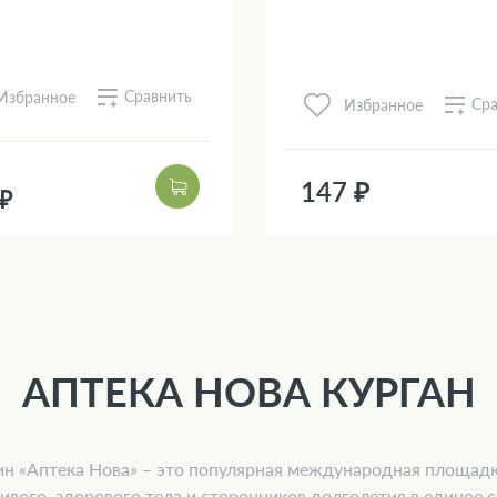
Сравнить
Избранное
Сра
Избранное
147 ₽
 ₽
АПТЕКА НОВА КУРГАН
н «Аптека Нова» – это популярная международная площад
ивого, здорового тела и сторонников долголетия в единое