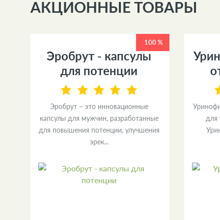
АКЦИОННЫЕ ТОВАРЫ
0 %
100 %
Эробрут - капсулы
Урин
я
для потенции
о
Эробрут – это инновационные
Уринофи
капсулы для мужчин, разработанные
для
зы
для повышения потенции, улучшения
Ури
эрек...