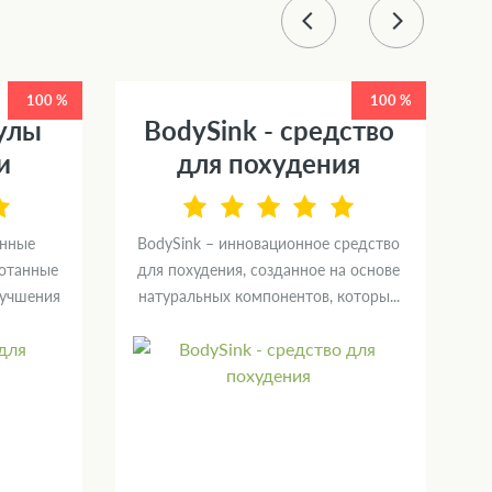
100 %
100 %
сулы
BodySink - средство
и
для похудения
онные
BodySink – инновационное средство
ботанные
для похудения, созданное на основе
м
лучшения
натуральных компонентов, которы...