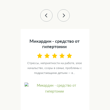
43 %
) -
Микардин - средство от
Сил
а
гипертонии
NOL
Стрессы, неприятности на работе, злое
У ту
ю
начальство, ссоры в семье, проблемы с
целы
ых
подрастающими детьми — в...