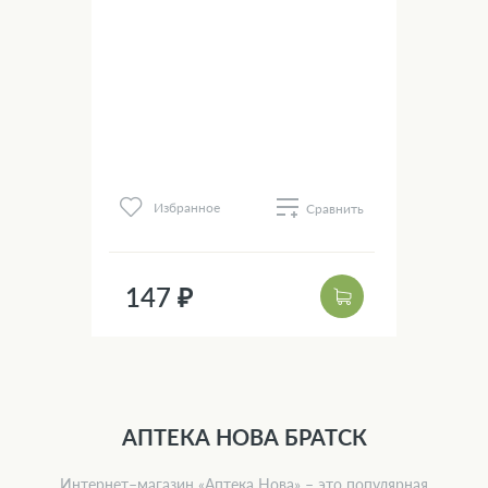
нить
Избранное
Сравнить
183
147 ₽
14
АПТЕКА НОВА БРАТСК
Интернет–магазин «Аптека Нова» – это популярная