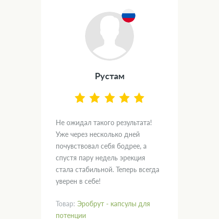
Рустам
.
Не ожидал такого результата!
Дум
вал
Уже через несколько дней
и х
почувствовал себя бодрее, а
пом
спустя пару недель эрекция
нас
кт!
стала стабильной. Теперь всегда
гла
уверен в себе!
рад
Товар:
Эробрут - капсулы для
Тов
потенции
пот