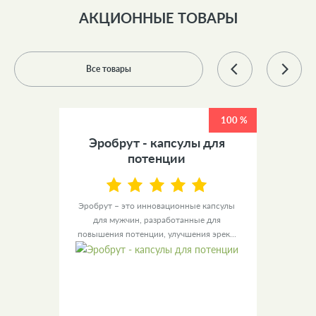
АКЦИОННЫЕ ТОВАРЫ
Все товары
100 %
100 %
 +
Эробрут - капсулы для
У
ов
потенции
ы для
Эробрут – это инновационные капсулы
Урино
– это
для мужчин, разработанные для
уве
повышения потенции, улучшения эрек...