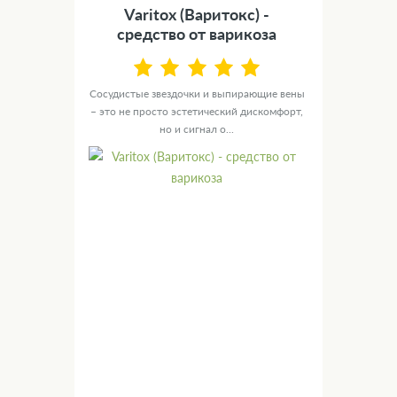
) -
Varitox (Варитокс) -
Д
средство от варикоза
ение
Сосудистые звездочки и выпирающие вены
У ва
ьного
– это не просто эстетический дискомфорт,
но
но и сигнал о...
д