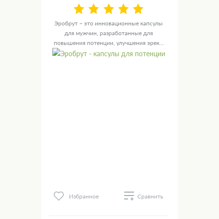
ния
Эробрут – это инновационные капсулы
Ур
 – это
для мужчин, разработанные для
мужск
повышения потенции, улучшения эрек...
с
Избранное
нить
Сравнить