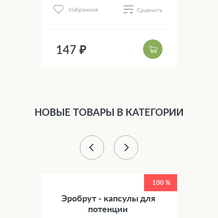
нить
Избранное
Сравнить
147 ₽
1
НОВЫЕ ТОВАРЫ В КАТЕГОРИИ
100 %
100 %
для
Эробрут - капсулы для
У
потенции