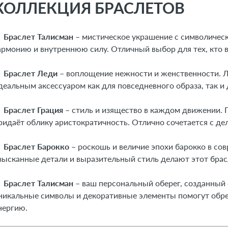
КОЛЛЕКЦИЯ БРАСЛЕТОВ

Браслет Талисман
– мистическое украшение с символическ
армонию и внутреннюю силу. Отличный выбор для тех, кто ве

Браслет Леди
– воплощение нежности и женственности. Л
деальным аксессуаром как для повседневного образа, так и 

Браслет Грация
– стиль и изящество в каждом движении. 
ридаёт облику аристократичность. Отлично сочетается с д

Браслет Барокко
– роскошь и величие эпохи барокко в со
зысканные детали и выразительный стиль делают этот брас

Браслет Талисман
– ваш персональный оберег, созданный 
никальные символы и декоративные элементы помогут обре
нергию.