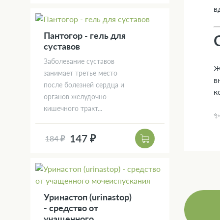
в
Пантогор - гель для
суставов
Заболевание суставов
Ж
занимает третье место
в
после болезней сердца и
к
органов желудочно-
кишечного тракт...
147 ₽
184 ₽
Уринастоп (urinastop)
- средство от
учащенного