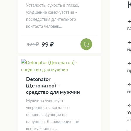
Усталость, сухость в глазах,
ухудшение самочувствия –
последствия длительного

контакта человек...
г

99 ₽
124 ₽
и

п
Detonator

(Детонатор) -
и
средство для мужчин
Мужчина чувствует

уверенность, когда его
У
основная функция не
э
нарушена. К сожалению, не
все мужчины э...