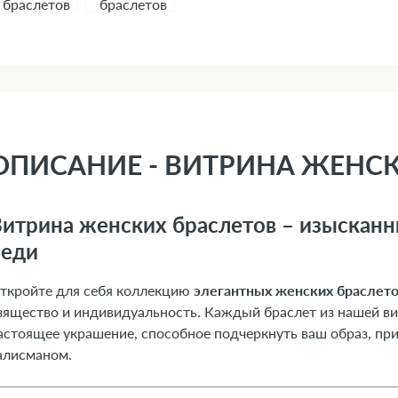
ОПИСАНИЕ - ВИТРИНА ЖЕНС
итрина женских браслетов – изыскан
леди
ткройте для себя коллекцию
элегантных женских браслет
зящество и индивидуальность. Каждый браслет из нашей вит
астоящее украшение, способное подчеркнуть ваш образ, пр
алисманом.