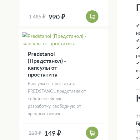
990 ₽
1 485 ₽
и
Predstanol
р
(Предстанол) -
капсулы от
в
простатита
Капсулы от простатита
PREDSTANOL представляют
собой новейшую
разработку, свободную от
вредных химиче...
Б
149 ₽
213 ₽