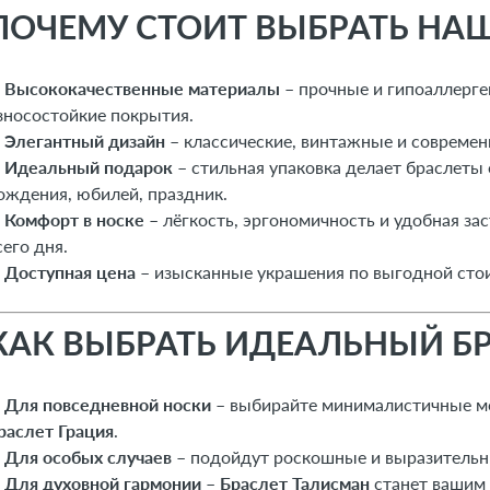
ПОЧЕМУ СТОИТ ВЫБРАТЬ НА
✔
Высококачественные материалы
– прочные и гипоаллерге
зносостойкие покрытия.
✔
Элегантный дизайн
– классические, винтажные и современ
✔
Идеальный подарок
– стильная упаковка делает браслеты
ождения, юбилей, праздник.
✔
Комфорт в носке
– лёгкость, эргономичность и удобная за
сего дня.
✔
Доступная цена
– изысканные украшения по выгодной сто
КАК ВЫБРАТЬ ИДЕАЛЬНЫЙ БР
✨
Для повседневной носки
– выбирайте минималистичные мо
раслет Грация
.
✨
Для особых случаев
– подойдут роскошные и выразительн
✨
Для духовной гармонии
–
Браслет Талисман
станет вашим