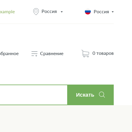
Россия
example
Россия
0 товаров
збранное
Сравнение
Искать