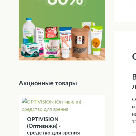
В
Акционные товары
О
и
н
OPTIVISION
т
(Оптивижн) -
средство для зрения