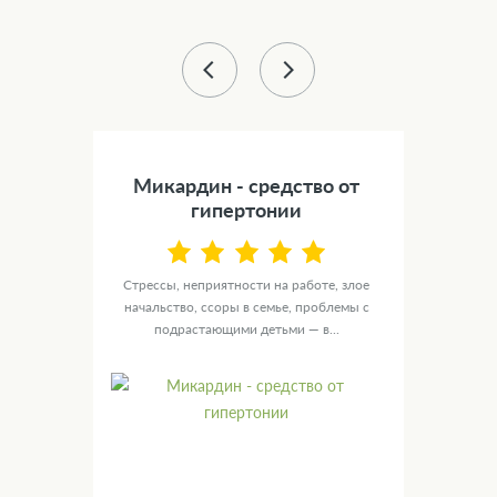
43 %
) -
Микардин - средство от
Сил
а
гипертонии
NOL
Стрессы, неприятности на работе, злое
У ту
ю
начальство, ссоры в семье, проблемы с
целы
ых
подрастающими детьми — в...