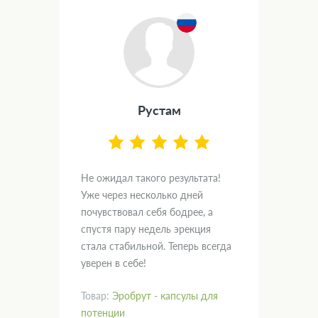
Рустам
.
Не ожидал такого результата!
Дум
вал
Уже через несколько дней
и х
почувствовал себя бодрее, а
пом
спустя пару недель эрекция
нас
кт!
стала стабильной. Теперь всегда
гла
уверен в себе!
рад
Товар:
Эробрут - капсулы для
Тов
потенции
пот