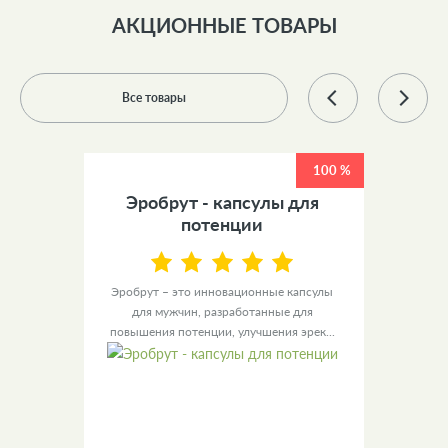
АКЦИОННЫЕ ТОВАРЫ
Все товары
100 %
100 %
 +
Эробрут - капсулы для
У
ов
потенции
ы для
Эробрут – это инновационные капсулы
Урино
– это
для мужчин, разработанные для
уве
повышения потенции, улучшения эрек...