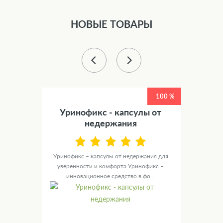
НОВЫЕ ТОВАРЫ
50 %
100 %
етов
Уринофикс - капсулы от
У
недержания
канные
те для
Уринофикс – капсулы от недержания для
Ур
уверенности и комфорта Уринофикс –
мужск
инновационное средство в фо...
с