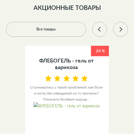
АКЦИОННЫЕ ТОВАРЫ
Все товары
25 %
24 %
для
ФЛЕБОГЕЛЬ - гель от
ОП
варикоза
для
,
Сталкивались с такой проблемой, как боли
С воз
тьими
в ногах без невидимой на то причины?
Поначалу болевые ощуще...
дал