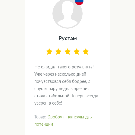
Рустам
.
Не ожидал такого результата!
Дум
вал
Уже через несколько дней
и х
почувствовал себя бодрее, а
пом
спустя пару недель эрекция
нас
кт!
стала стабильной. Теперь всегда
гла
уверен в себе!
рад
Товар:
Эробрут - капсулы для
Тов
потенции
пот