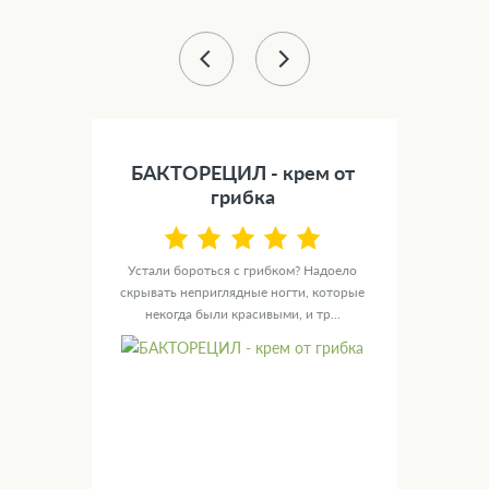
29 %
тво
БАКТОРЕЦИЛ - крем от
ения
грибка
ется,
Устали бороться с грибком? Надоело
Ди
скрывать неприглядные ногти, которые
бол
...
некогда были красивыми, и тр...
до