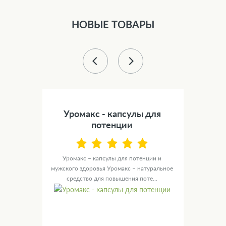
НОВЫЕ ТОВАРЫ
ля
Уромакс - капсулы для
F
ия
потенции
езней,
Уромакс – капсулы для потенции и
Fru
ество
мужского здоровья Уромакс – натуральное
поху
средство для повышения поте...