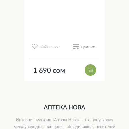
нить
Избранное
Сравнить
1 690 сом
1
АПТЕКА НОВА
Интернет–магазин «Аптека Нова» – это популярная
международная площадка, объединившая ценителей