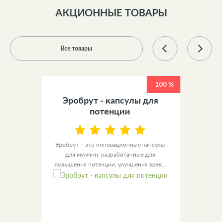
АКЦИОННЫЕ ТОВАРЫ
Все товары
100 %
100 %
 +
Эробрут - капсулы для
У
ов
потенции
ы для
Эробрут – это инновационные капсулы
Урино
– это
для мужчин, разработанные для
уве
повышения потенции, улучшения эрек...