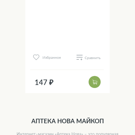
нить
Избранное
Сравнить
183
147 ₽
14
АПТЕКА НОВА МАЙКОП
Интернет–магазин «Аптека Нова» – это популярная