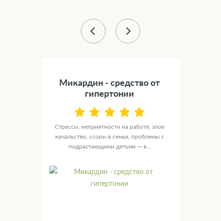
43 %
) -
Микардин - средство от
Сил
а
гипертонии
NOL
Стрессы, неприятности на работе, злое
У ту
ю
начальство, ссоры в семье, проблемы с
целы
ых
подрастающими детьми — в...