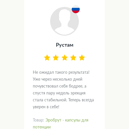
Рустам
.
Не ожидал такого результата!
Дум
вал
Уже через несколько дней
и х
почувствовал себя бодрее, а
пом
спустя пару недель эрекция
нас
кт!
стала стабильной. Теперь всегда
гла
уверен в себе!
рад
Товар:
Эробрут - капсулы для
Тов
потенции
пот