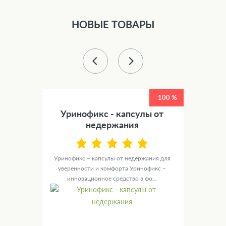
НОВЫЕ ТОВАРЫ
50 %
100 %
етов
Уринофикс - капсулы от
У
недержания
канные
те для
Уринофикс – капсулы от недержания для
Ур
уверенности и комфорта Уринофикс –
мужск
инновационное средство в фо...
с