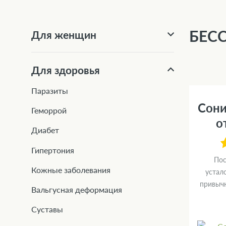
БЕС
Для женщин
Для здоровья
Паразиты
Сони
Геморрой
о
Диабет
Гипертония
Пос
Кожные заболевания
устал
привычн
Вальгусная деформация
Суставы