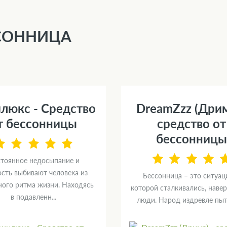
СОННИЦА
люкс - Средство
DreamZzz (Дрим
т бессонницы
средство от
бессонницы
тоянное недосыпание и
ость выбивают человека из
Бессонница – это ситуаци
ого ритма жизни. Находясь
которой сталкивались, навер
в подавленн...
люди. Народ издревле пыта