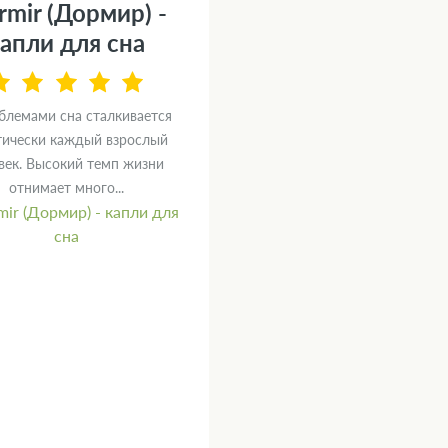
rmir (Дормир) -
апли для сна
блемами сна сталкивается
тически каждый взрослый
век. Высокий темп жизни
отнимает много...