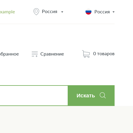
Россия
example
Россия
0 товаров
збранное
Сравнение
Искать