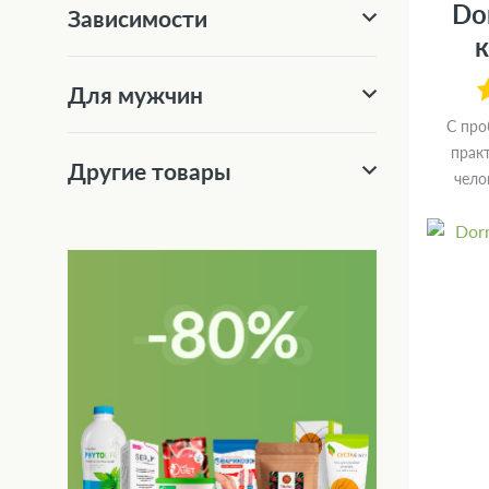
Do
Зависимости
к
Для мужчин
С про
прак
Другие товары
чело