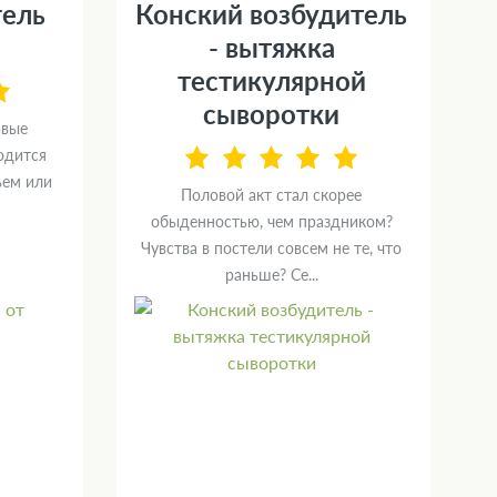
гель
Конский возбудитель
- вытяжка
тестикулярной
сыворотки
ивые
одится
ьем или
Половой акт стал скорее
обыденностью, чем праздником?
Чувства в постели совсем не те, что
раньше? Се...