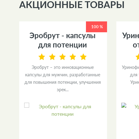
АКЦИОННЫЕ ТОВАРЫ
0 %
100 %
Эробрут - капсулы
Урин
я
для потенции
о
Эробрут – это инновационные
Уринофи
капсулы для мужчин, разработанные
для
зы
для повышения потенции, улучшения
Ури
эрек...