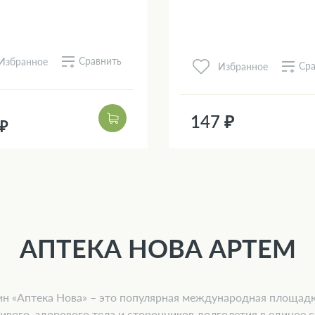
Сравнить
Избранное
Сра
Избранное
147 ₽
 ₽
АПТЕКА НОВА АРТЕМ
н «Аптека Нова» – это популярная международная площад
ивого, здорового тела и сторонников долголетия в единое