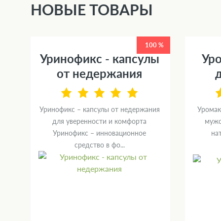
НОВЫЕ ТОВАРЫ
0 %
100 %
Уринофикс - капсулы
Уро
от недержания
Уринофикс – капсулы от недержания
Уромак
й
для уверенности и комфорта
мужс
ю
Уринофикс – инновационное
на
средство в фо...