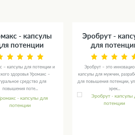
макс - капсулы
Эробрут - кап
для потенции
для потенци
с – капсулы для потенции и
Эробрут – это инноваци
кого здоровья Уромакс –
капсулы для мужчин, разра
туральное средство для
для повышения потенции, у
повышения поте...
эрек...