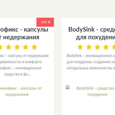
100 %
офикс - капсулы
BodySink - сред
т недержания
для похуден
кс – капсулы от недержания
BodySink – инновационное 
 уверенности и комфорта
для похудения, созданное н
нофикс – инновационное
натуральных компонентов, к
средство в фо...