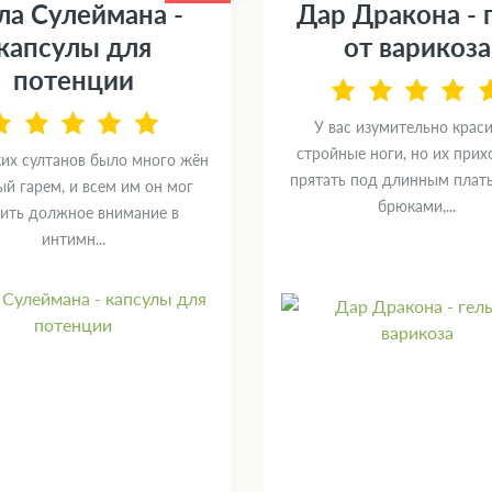
ла Сулеймана -
Дар Дракона - 
капсулы для
от варикоза
потенции
У вас изумительно крас
стройные ноги, но их прих
ких султанов было много жён
прятать под длинным плат
й гарем, и всем им он мог
брюками,...
ить должное внимание в
интимн...