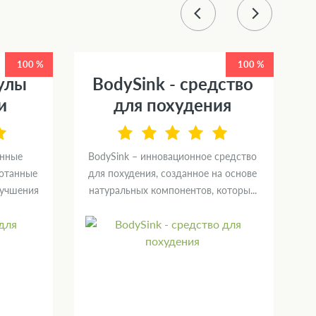
100 %
100 %
сулы
BodySink - средство
и
для похудения
онные
BodySink – инновационное средство
ботанные
для похудения, созданное на основе
м
лучшения
натуральных компонентов, которы...