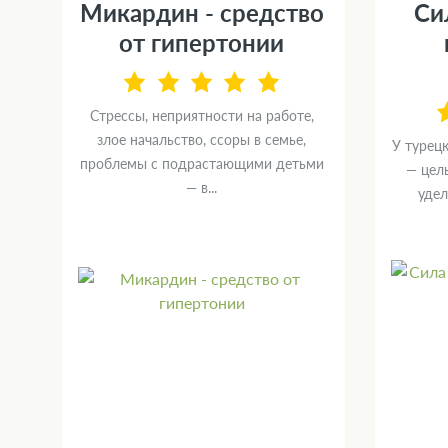
Микардин - средство
Си
от гипертонии
Стрессы, неприятности на работе,
злое начальство, ссоры в семье,
У турец
проблемы с подрастающими детьми
— целы
OL
— в...
удел
х