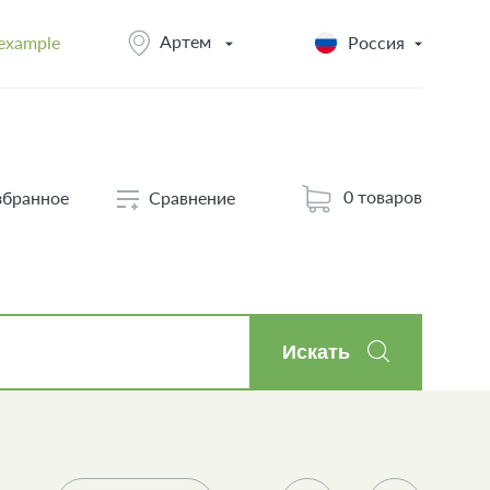
Артем
example
Россия
0 товаров
збранное
Сравнение
Искать