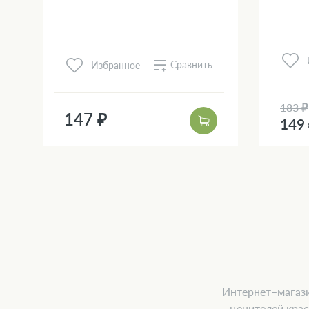
Сравнить
Избранное
183 ₽
147 ₽
149
Интернет–магази
ценителей крас