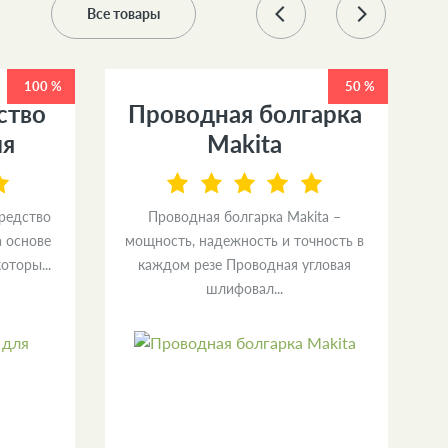
Все товары
100 %
50 %
ство
Проводная болгарка
ия
Makita
средство
Проводная болгарка Makita –
а основе
мощность, надежность и точность в
и
оторы...
каждом резе Проводная угловая
л
шлифовал...