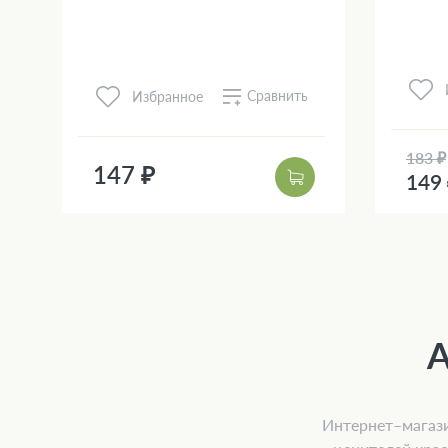
Сравнить
Избранное
183 ₽
147 ₽
149
Интернет–магази