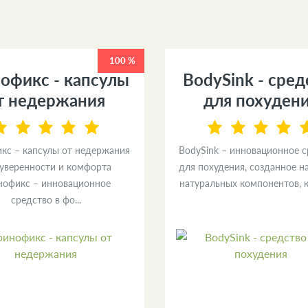
100 %
офикс - капсулы
BodySink - сред
т недержания
для похуден
кс – капсулы от недержания
BodySink – инновационное 
 уверенности и комфорта
для похудения, созданное н
нофикс – инновационное
натуральных компонентов, к
средство в фо...