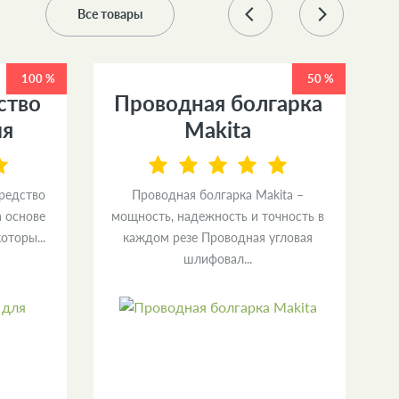
Все товары
100 %
50 %
ство
Проводная болгарка
ия
Makita
средство
Проводная болгарка Makita –
а основе
мощность, надежность и точность в
и
оторы...
каждом резе Проводная угловая
л
шлифовал...