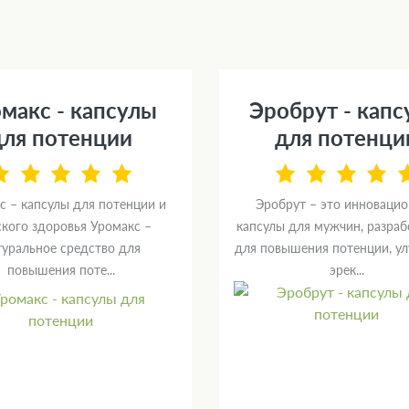
макс - капсулы
Эробрут - кап
для потенции
для потенци
с – капсулы для потенции и
Эробрут – это инноваци
кого здоровья Уромакс –
капсулы для мужчин, разра
туральное средство для
для повышения потенции, у
повышения поте...
эрек...