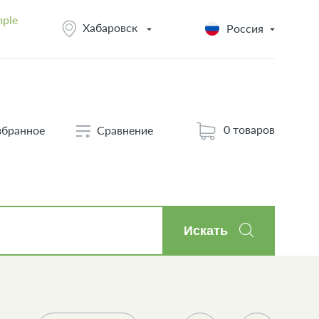
mple
Хабаровск
Россия
0 товаров
збранное
Сравнение
Искать