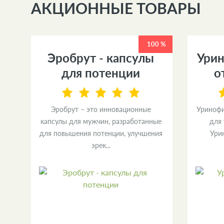
АКЦИОННЫЕ ТОВАРЫ
0 %
100 %
Эробрут - капсулы
Урин
я
для потенции
о
Эробрут – это инновационные
Уринофи
капсулы для мужчин, разработанные
для
зы
для повышения потенции, улучшения
Ури
эрек...