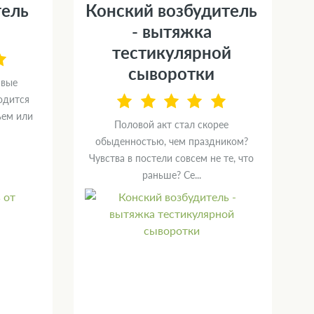
гель
Конский возбудитель
- вытяжка
тестикулярной
сыворотки
ивые
одится
ьем или
Половой акт стал скорее
обыденностью, чем праздником?
Чувства в постели совсем не те, что
раньше? Се...