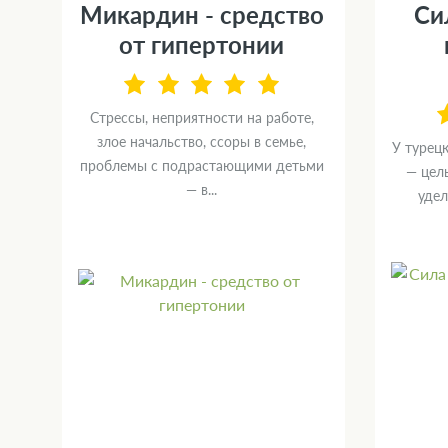
Микардин - средство
Си
от гипертонии
Стрессы, неприятности на работе,
злое начальство, ссоры в семье,
У турец
проблемы с подрастающими детьми
— целы
OL
— в...
удел
х