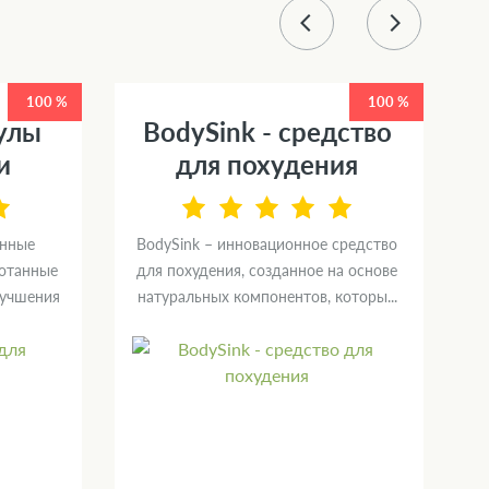
100 %
100 %
сулы
BodySink - средство
и
для похудения
онные
BodySink – инновационное средство
ботанные
для похудения, созданное на основе
м
лучшения
натуральных компонентов, которы...