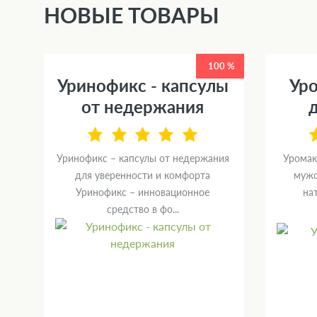
НОВЫЕ ТОВАРЫ
0 %
100 %
Уринофикс - капсулы
Уро
от недержания
Уринофикс – капсулы от недержания
Уромак
й
для уверенности и комфорта
мужс
ю
Уринофикс – инновационное
на
средство в фо...