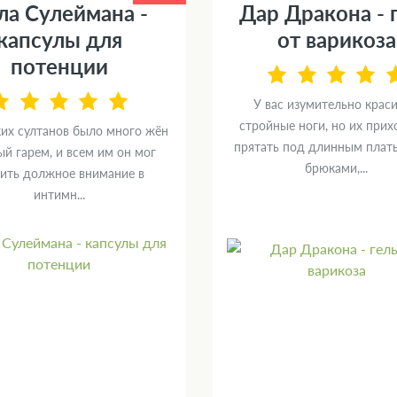
ла Сулеймана -
Дар Дракона - 
капсулы для
от варикоза
потенции
У вас изумительно крас
стройные ноги, но их прих
ких султанов было много жён
прятать под длинным плат
й гарем, и всем им он мог
брюками,...
ить должное внимание в
интимн...