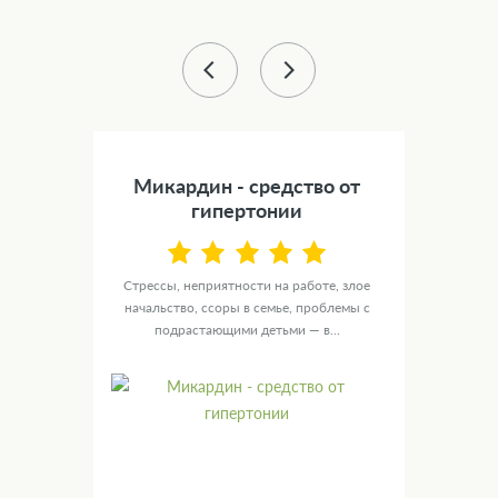
43 %
) -
Микардин - средство от
Сил
а
гипертонии
NOL
Стрессы, неприятности на работе, злое
У ту
ю
начальство, ссоры в семье, проблемы с
целы
ых
подрастающими детьми — в...