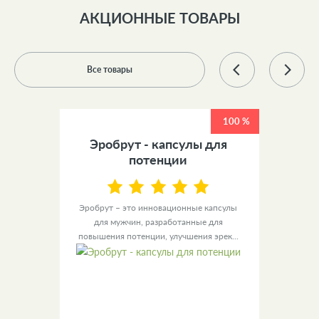
АКЦИОННЫЕ ТОВАРЫ
Все товары
100 %
100 %
 +
Эробрут - капсулы для
У
ов
потенции
ы для
Эробрут – это инновационные капсулы
Урино
– это
для мужчин, разработанные для
уве
повышения потенции, улучшения эрек...