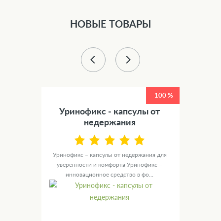
НОВЫЕ ТОВАРЫ
50 %
100 %
етов
Уринофикс - капсулы от
У
недержания
канные
те для
Уринофикс – капсулы от недержания для
Ур
уверенности и комфорта Уринофикс –
мужск
инновационное средство в фо...
с