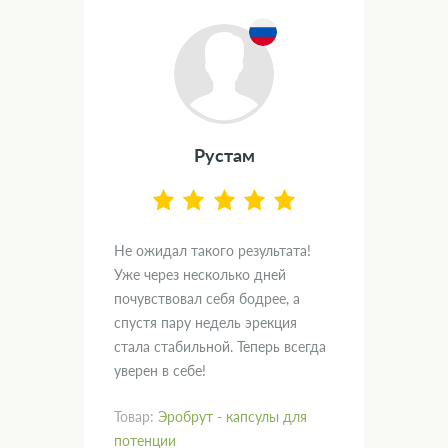
Рустам
.
Не ожидал такого результата!
Дум
вал
Уже через несколько дней
и х
почувствовал себя бодрее, а
пом
спустя пару недель эрекция
нас
кт!
стала стабильной. Теперь всегда
гла
уверен в себе!
рад
Товар:
Эробрут - капсулы для
Тов
потенции
пот