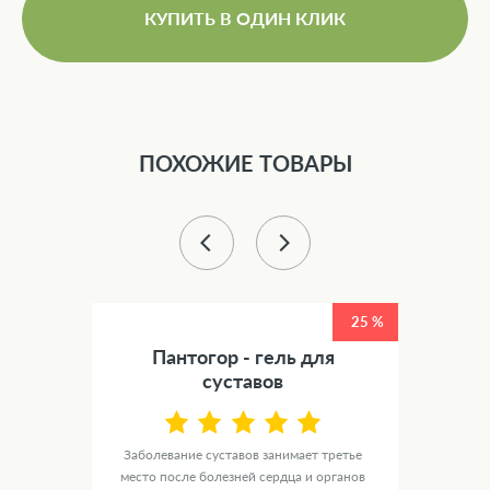
КУПИТЬ В ОДИН КЛИК
ПОХОЖИЕ ТОВАРЫ
25 %
вов
Пантогор - гель для
Си
суставов
орно-
уются
Заболевание суставов занимает третье
Сус
место после болезней сердца и органов
ка