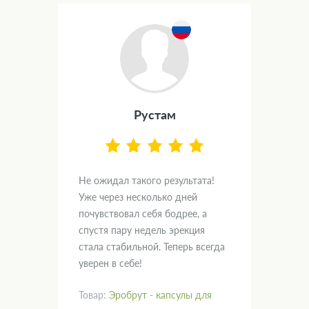
Рустам
.
Не ожидал такого результата!
Дум
вал
Уже через несколько дней
и х
почувствовал себя бодрее, а
пом
спустя пару недель эрекция
нас
кт!
стала стабильной. Теперь всегда
гла
уверен в себе!
рад
Товар:
Эробрут - капсулы для
Тов