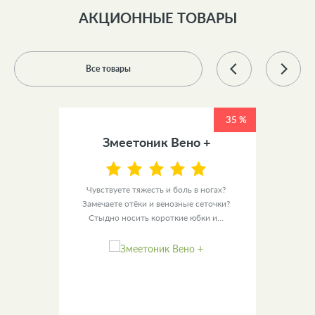
АКЦИОННЫЕ ТОВАРЫ
Все товары
45 %
35 %
тив
Змеетоник Вено +
Чувствуете тяжесть и боль в ногах?
Зло
Замечаете отёки и венозные сеточки?
много
ет не
Стыдно носить короткие юбки и...
м
к. Он