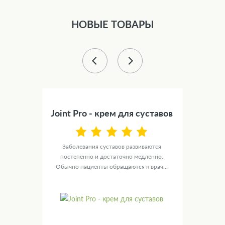
НОВЫЕ ТОВАРЫ
Joint Pro - крем для суставов
AOR
ой,
Заболевания суставов развиваются
ьную
постепенно и достаточно медленно.
Ги
..
Обычно пациенты обращаются к врач...
ор
нез