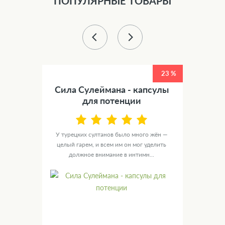
ПОПУЛЯРНЫЕ ТОВАРЫ
25 %
23 %
ль
Сила Сулеймана - капсулы
Pr
для потенции
к
только
У турецких султанов было много жён —
Кап
ое, но
целый гарем, и всем им он мог уделить
должное внимание в интимн...
ра