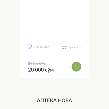
Избранное
нить
Сравнить
24 600 сўм
28 
20 000 сўм
20
АПТЕКА НОВА