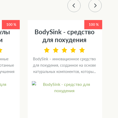
100 %
100 %
сулы
BodySink - средство
и
для похудения
онные
BodySink – инновационное средство
ботанные
для похудения, созданное на основе
м
лучшения
натуральных компонентов, которы...