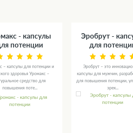
макс - капсулы
Эробрут - кап
для потенции
для потенци
с – капсулы для потенции и
Эробрут – это инноваци
кого здоровья Уромакс –
капсулы для мужчин, разра
туральное средство для
для повышения потенции, у
повышения поте...
эрек...