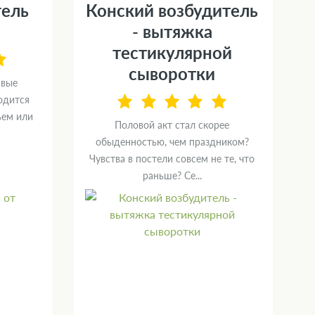
гель
Конский возбудитель
- вытяжка
тестикулярной
сыворотки
ивые
одится
ьем или
Половой акт стал скорее
обыденностью, чем праздником?
Чувства в постели совсем не те, что
раньше? Се...