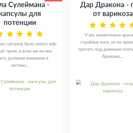
ла Сулеймана -
Дар Дракона - 
капсулы для
от варикоза
потенции
У вас изумительно крас
стройные ноги, но их прих
ких султанов было много жён
прятать под длинным плат
й гарем, и всем им он мог
брюками,...
ить должное внимание в
интимн...