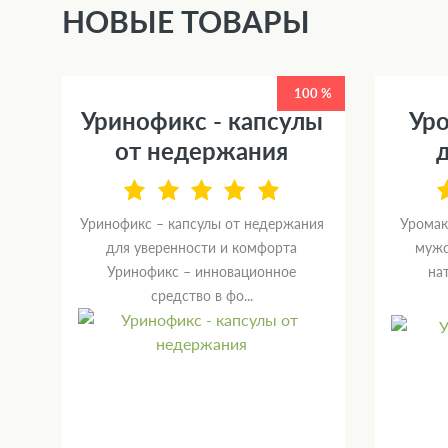
НОВЫЕ ТОВАРЫ
0 %
100 %
Уринофикс - капсулы
Уро
от недержания
Уринофикс – капсулы от недержания
Уромак
й
для уверенности и комфорта
мужс
ю
Уринофикс – инновационное
на
средство в фо...