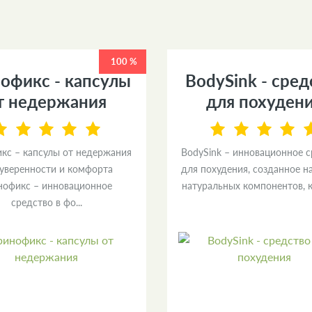
100 %
офикс - капсулы
BodySink - сред
т недержания
для похуден
кс – капсулы от недержания
BodySink – инновационное 
 уверенности и комфорта
для похудения, созданное н
нофикс – инновационное
натуральных компонентов, к
средство в фо...