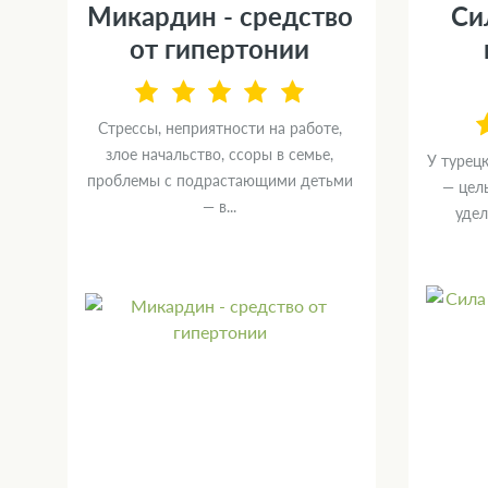
Микардин - средство
Си
от гипертонии
Стрессы, неприятности на работе,
злое начальство, ссоры в семье,
У турец
проблемы с подрастающими детьми
— целы
OL
— в...
удел
х