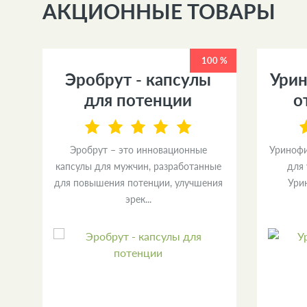
АКЦИОННЫЕ ТОВАРЫ
0 %
100 %
Эробрут - капсулы
Урин
я
для потенции
о
Эробрут – это инновационные
Уринофи
капсулы для мужчин, разработанные
для
зы
для повышения потенции, улучшения
Ури
эрек...