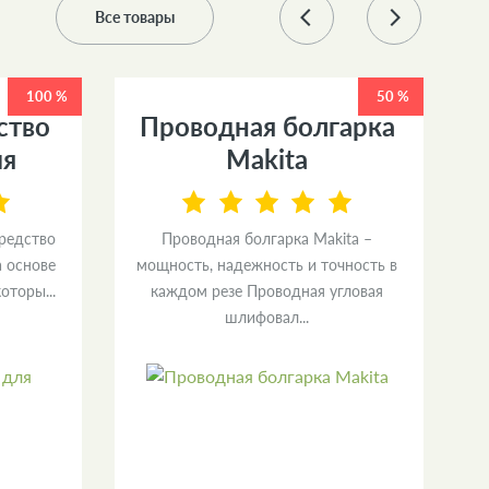
Все товары
100 %
50 %
ство
Проводная болгарка
ия
Makita
средство
Проводная болгарка Makita –
а основе
мощность, надежность и точность в
и
оторы...
каждом резе Проводная угловая
л
шлифовал...