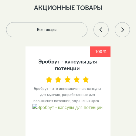
АКЦИОННЫЕ ТОВАРЫ
Все товары
100 %
100 %
 +
Эробрут - капсулы для
У
ов
потенции
ы для
Эробрут – это инновационные капсулы
Урино
– это
для мужчин, разработанные для
уве
повышения потенции, улучшения эрек...