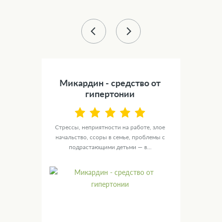
43 %
) -
Микардин - средство от
Сил
а
гипертонии
NOL
Стрессы, неприятности на работе, злое
У ту
ю
начальство, ссоры в семье, проблемы с
целы
ых
подрастающими детьми — в...