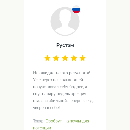
Рустам
.
Не ожидал такого результата!
Дум
вал
Уже через несколько дней
и х
почувствовал себя бодрее, а
пом
спустя пару недель эрекция
нас
кт!
стала стабильной. Теперь всегда
гла
уверен в себе!
рад
Товар:
Эробрут - капсулы для
Тов
потенции
пот