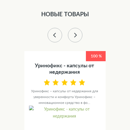
НОВЫЕ ТОВАРЫ
50 %
100 %
етов
Уринофикс - капсулы от
У
недержания
канные
те для
Уринофикс – капсулы от недержания для
Ур
уверенности и комфорта Уринофикс –
мужск
инновационное средство в фо...
с